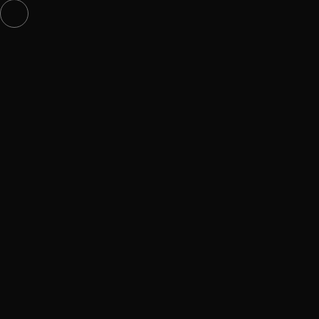
Die W
im n